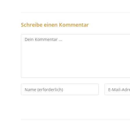
Schreibe einen Kommentar
Kommentar
Gib
Gib
deinen
deine
Namen
E-
oder
Mail-
Benutzernamen
Adresse
zum
zum