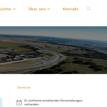
hichte
Über uns
Kontakt
Website-
Suche
umschalten
Termine
Es sind keine anstehenden Veranstaltungen
H
vorhanden.