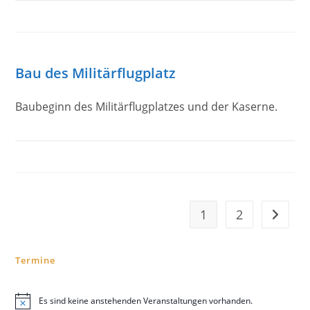
Bau des Militärflugplatz
Baubeginn des Militärflugplatzes und der Kaserne.
1
2
Zur näc
Termine
Es sind keine anstehenden Veranstaltungen vorhanden.
H